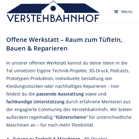
Skip
to
Menü
content
Offene Werkstatt – Raum zum Tüfteln,
Bauen & Reparieren
In unserer offenen Werkstatt kannst du deine Ideen in die
Tat umsetzen! Eigene Technik-Projekte, 3D-Druck, Podcasts,
Prototypen-Produktion, individuelle Gestaltung von
Kleidungsstücken oder nachhaltiges Reparieren – hier
findest du die
passende Ausstattung
sowie und
fachkundige Unterstützung
durch erfahrene Mentoren aus
der engagierte Community des Verstehbahnhofs. Wir bieten
außerdem regelmäßig
“Führerscheine”
für unterschiedliche
Maschinen an – für noch mehr Flexibilität.
Zugang zu Technik & Maschinen
– 3D-Drucker,