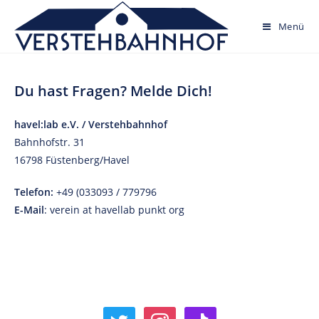
Skip
to
Menü
content
Du hast Fragen? Melde Dich!
havel:lab e.V. / Verstehbahnhof
Bahnhofstr. 31
16798 Füstenberg/Havel
Telefon:
+49 (033093 / 779796
E-Mail
: verein at havellab punkt org
twitter
instagram
tiktok