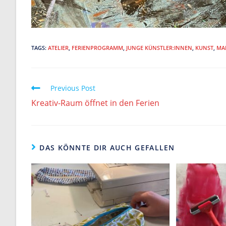
TAGS:
ATELIER
,
FERIENPROGRAMM
,
JUNGE KÜNSTLER:INNEN
,
KUNST
,
MA
Read
Previous Post
more
Kreativ-Raum öffnet in den Ferien
articles
DAS KÖNNTE DIR AUCH GEFALLEN