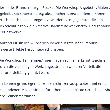
elier in der Brandenburger Straße! Die Workshop-Angebote „Malen 
angelockt. Mit Unterstützung ukrainischer Kunst-Studenten/innen
erschiedliche Ideen umgesetzt werden. Vom gegenständlichen
reide-Zeichnungen – die kreative Bandbreite war enorm. Und genaus
e Kunstwerke.
ährend Musik lief, wurde sich locker ausgetauscht, Impulse
swerte Effekte hervor gebracht haben.
. Die Workshop-Teilnehmer/innen haben schnell erkannt: Zeichnen
rch die vielseitigen Werkzeuge. Und ein weiterer Vorteil: die
et und vielfältig genutzt werden.
ann können grundlegende Druck-Techniken ausprobiert und erste
entstandenen Motive sind dafür schon eine perfekte Grundlage. Ab
ere Teilnehmer:innen!