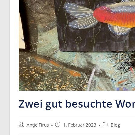
Zwei gut besuchte Wo
Post
Post
Post
Antje Firus
1. Februar 2023
Blog
author:
published:
category: