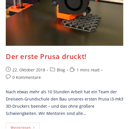
Der erste Prusa druckt!
Post
Post
Reading
22. Oktober 2018
Blog
1 mins read
published:
category:
time:
Post
0 Kommentare
comments:
Nach etwas mehr als 10 Stunden Arbeit hat ein Team der
Dreiseen-Grundschule den Bau unseres ersten Prusa i3-mk3
3D-Druckers beendet – und das ohne größere
Schwierigkeiten. Wir Mentoren sind alle…
Der
Weiterlesen