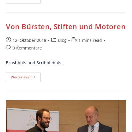
Erste
Prusa
Druckt!
Von Bürsten, Stiften und Motoren
Post
Post
Reading
12. Oktober 2018
Blog
1 mins read
published:
category:
time:
Post
0 Kommentare
comments:
Brushbots und Scribblebots.
Von
Weiterlesen
Bürsten,
Stiften
Und
Motoren