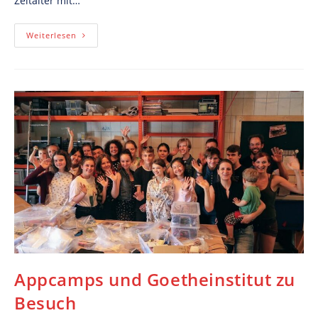
Zeitalter mit…
Ausgezeichnet!
Weiterlesen
Appcamps und Goetheinstitut zu
Besuch