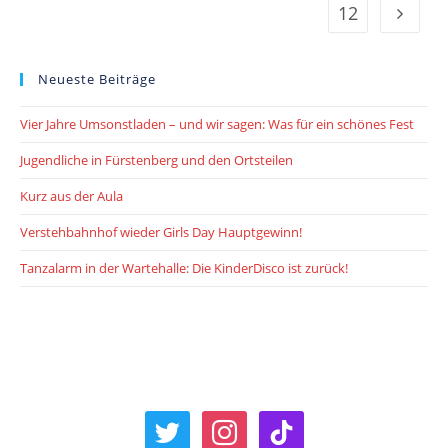
12
Go to t
Neueste Beiträge
Vier Jahre Umsonstladen – und wir sagen: Was für ein schönes Fest
Jugendliche in Fürstenberg und den Ortsteilen
Kurz aus der Aula
Verstehbahnhof wieder Girls Day Hauptgewinn!
Tanzalarm in der Wartehalle: Die KinderDisco ist zurück!
twitter
instagram
tiktok