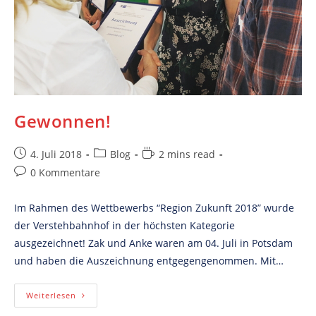
Gewonnen!
Post
Post
Reading
4. Juli 2018
Blog
2 mins read
published:
category:
time:
Post
0 Kommentare
comments:
Im Rahmen des Wettbewerbs “Region Zukunft 2018” wurde
der Verstehbahnhof in der höchsten Kategorie
ausgezeichnet! Zak und Anke waren am 04. Juli in Potsdam
und haben die Auszeichnung entgegengenommen. Mit…
Gewonnen!
Weiterlesen