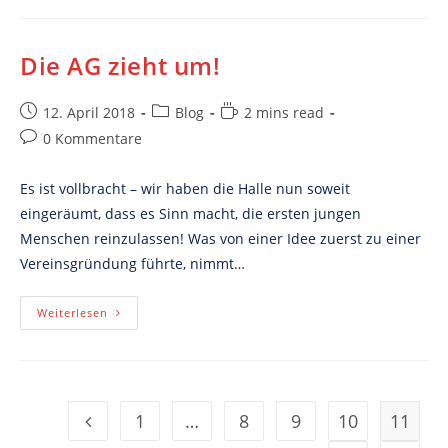
Die AG zieht um!
Post
Post
Reading
12. April 2018
Blog
2 mins read
published:
category:
time:
Post
0 Kommentare
comments:
Es ist vollbracht – wir haben die Halle nun soweit
eingeräumt, dass es Sinn macht, die ersten jungen
Menschen reinzulassen! Was von einer Idee zuerst zu einer
Vereinsgründung führte, nimmt…
Die
Weiterlesen
AG
Zieht
Um!
1
…
8
9
10
11
Go to the previous page