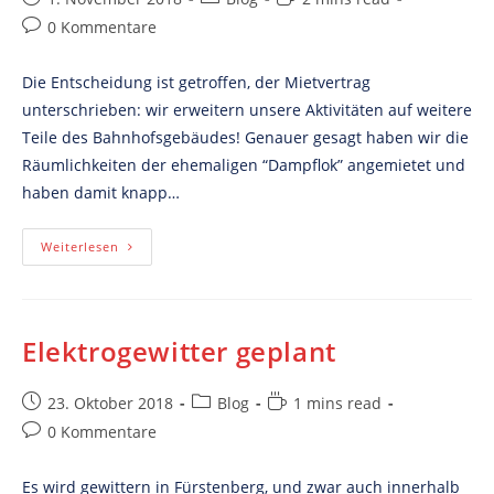
published:
category:
time:
Post
0 Kommentare
comments:
Die Entscheidung ist getroffen, der Mietvertrag
unterschrieben: wir erweitern unsere Aktivitäten auf weitere
Teile des Bahnhofsgebäudes! Genauer gesagt haben wir die
Räumlichkeiten der ehemaligen “Dampflok” angemietet und
haben damit knapp…
Wir
Weiterlesen
Bauen
Aus!
Elektrogewitter geplant
Post
Post
Reading
23. Oktober 2018
Blog
1 mins read
published:
category:
time:
Post
0 Kommentare
comments:
Es wird gewittern in Fürstenberg, und zwar auch innerhalb