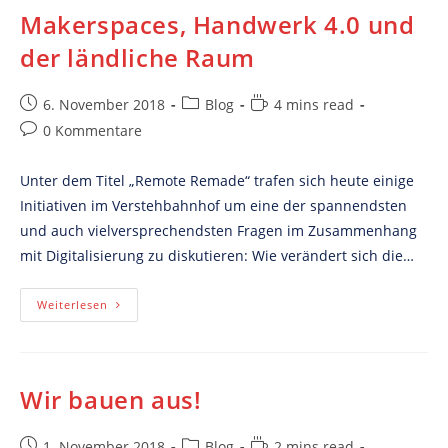
Makerspaces, Handwerk 4.0 und
der ländliche Raum
Post
Post
Reading
6. November 2018
Blog
4 mins read
published:
category:
time:
Post
0 Kommentare
comments:
Unter dem Titel „Remote Remade“ trafen sich heute einige
Initiativen im Verstehbahnhof um eine der spannendsten
und auch vielversprechendsten Fragen im Zusammenhang
mit Digitalisierung zu diskutieren: Wie verändert sich die…
Makerspaces,
Weiterlesen
Handwerk
4.0
Und
Der
Ländliche
Raum
Wir bauen aus!
Post
Post
Reading
1. November 2018
Blog
2 mins read