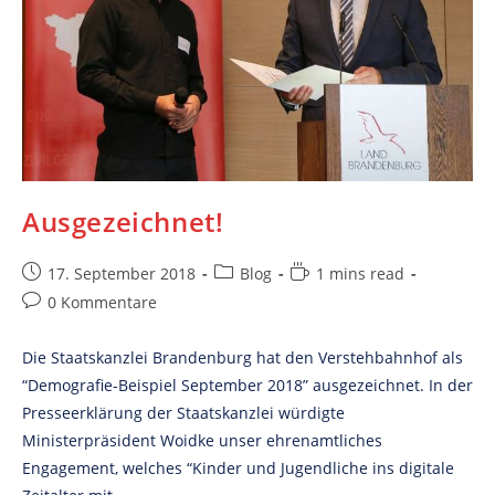
Ausgezeichnet!
Post
Post
Reading
17. September 2018
Blog
1 mins read
published:
category:
time:
Post
0 Kommentare
comments:
Die Staatskanzlei Brandenburg hat den Verstehbahnhof als
“Demografie-Beispiel September 2018” ausgezeichnet. In der
Presseerklärung der Staatskanzlei würdigte
Ministerpräsident Woidke unser ehrenamtliches
Engagement, welches “Kinder und Jugendliche ins digitale