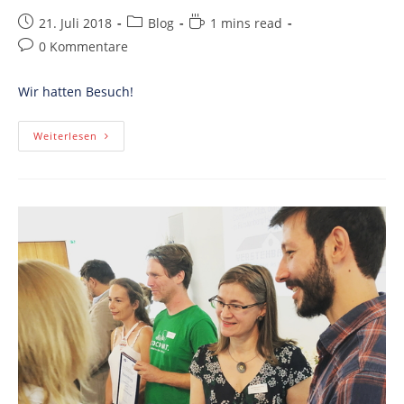
Post
Post
Reading
21. Juli 2018
Blog
1 mins read
published:
category:
time:
Post
0 Kommentare
comments:
Wir hatten Besuch!
Appcamps
Weiterlesen
Und
Goetheinstitut
Zu
Besuch