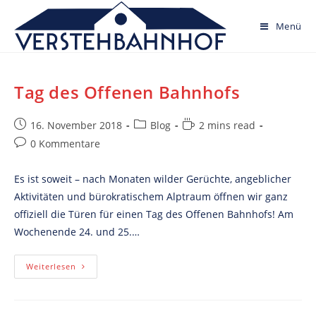
Skip
to
Menü
content
Tag des Offenen Bahnhofs
Post
Post
Reading
16. November 2018
Blog
2 mins read
published:
category:
time:
Post
0 Kommentare
comments:
Es ist soweit – nach Monaten wilder Gerüchte, angeblicher
Aktivitäten und bürokratischem Alptraum öffnen wir ganz
offiziell die Türen für einen Tag des Offenen Bahnhofs! Am
Wochenende 24. und 25.…
Tag
Weiterlesen
Des
Offenen
Bahnhofs