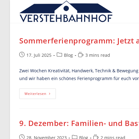
Skip
to
content
Sommerferienprogramm: Jetzt 
Post
Post
Reading
17. Juli 2025
Blog
3 mins read
published:
category:
time:
Zwei Wochen Kreativität, Handwerk, Technik & Bewegung 
und wir haben ein schönes Ferienprogramm für euch vorb
Sommerferienprogramm:
Weiterlesen
Jetzt
Anmelden!
9. Dezember: Familien- und Bas
Post
Post
Reading
28. November 2023
Blog
2 mins read