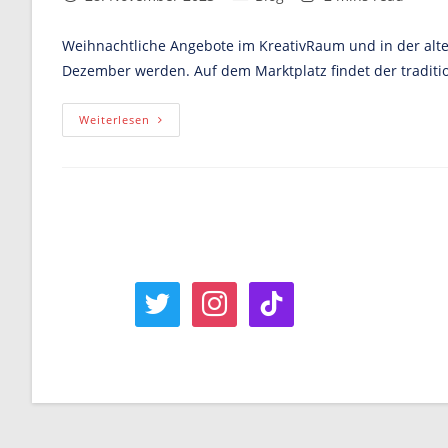
published:
category:
time:
Weihnachtliche Angebote im KreativRaum und in der alten
Dezember werden. Auf dem Marktplatz findet der traditi
9.
Weiterlesen
Dezember:
Familien-
Und
Bastel-
Advent
twitter
instagram
tiktok