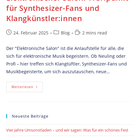
für Synthesizer-Fans und
Klangkünstler:innen
Post
Post
Reading
24. Februar 2025
Blog
2 mins read
published:
category:
time:
Der "Elektronische Salon" ist die Anlaufstelle für alle, die
sich für elektronische Musik begeistern. Ob Neuling oder
Profi – hier treffen sich Klangtüftler, Synthesizer-Fans und
Musikbegeisterte, um sich auszutauschen, neue…
Elektronischer
Weiterlesen
Salon:
Treffpunkt
Für
Synthesizer-
Fans
Und
Neueste Beiträge
Klangkünstler:innen
Vier Jahre Umsonstladen – und wir sagen: Was für ein schönes Fest