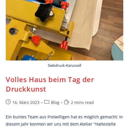
Siebdruck-Karussell
Volles Haus beim Tag der
Druckkunst
Post
Post
Reading
16. März 2023
Blog
2 mins read
published:
category:
time:
Ein buntes Team aus Freiwilligen hat es möglich gemacht: In
diesem Jahr konnten wir uns mit dem Atelier "Haltestelle