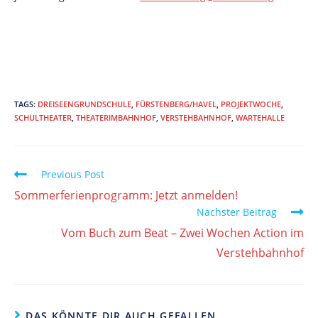
TAGS:
DREISEENGRUNDSCHULE
,
FÜRSTENBERG/HAVEL
,
PROJEKTWOCHE
,
SCHULTHEATER
,
THEATERIMBAHNHOF
,
VERSTEHBAHNHOF
,
WARTEHALLE
Read
Previous Post
more
Sommerferienprogramm: Jetzt anmelden!
articles
Nächster Beitrag
Vom Buch zum Beat – Zwei Wochen Action im
Verstehbahnhof
DAS KÖNNTE DIR AUCH GEFALLEN