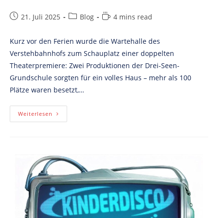
Post
Post
Reading
21. Juli 2025
Blog
4 mins read
published:
category:
time:
Kurz vor den Ferien wurde die Wartehalle des
Verstehbahnhofs zum Schauplatz einer doppelten
Theaterpremiere: Zwei Produktionen der Drei-Seen-
Grundschule sorgten für ein volles Haus – mehr als 100
Plätze waren besetzt,…
Volles
Weiterlesen
Haus,
Große
Bühne
–
Grundschultheater
In
Der
Wartehalle