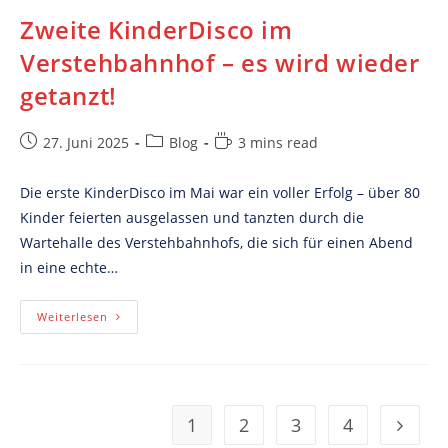
Zweite KinderDisco im
Verstehbahnhof – es wird wieder
getanzt!
Post
Post
Reading
27. Juni 2025
Blog
3 mins read
published:
category:
time:
Die erste KinderDisco im Mai war ein voller Erfolg – über 80
Kinder feierten ausgelassen und tanzten durch die
Wartehalle des Verstehbahnhofs, die sich für einen Abend
in eine echte…
Zweite
Weiterlesen
KinderDisco
Im
Verstehbahnhof
–
Es
Wird
Wieder
1
2
3
4
Go to t
Getanzt!