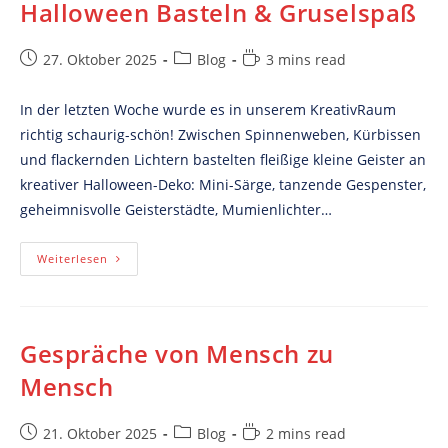
Halloween Basteln & Gruselspaß
Post
Post
Reading
27. Oktober 2025
Blog
3 mins read
published:
category:
time:
In der letzten Woche wurde es in unserem KreativRaum
richtig schaurig-schön! Zwischen Spinnenweben, Kürbissen
und flackernden Lichtern bastelten fleißige kleine Geister an
kreativer Halloween-Deko: Mini-Särge, tanzende Gespenster,
geheimnisvolle Geisterstädte, Mumienlichter…
Halloween
Weiterlesen
Basteln
&
Gruselspaß
Gespräche von Mensch zu
Mensch
Post
Post
Reading
21. Oktober 2025
Blog
2 mins read