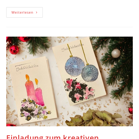
VIELFALT
Weiterlesen
Im
KreativRaum
–
Ausstellungseröffnung
Einladung zum kreativen