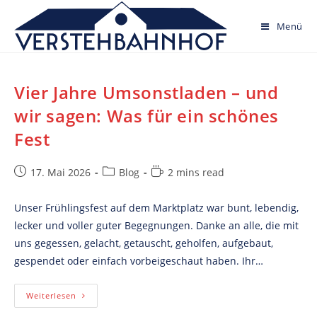
Skip
to
Menü
content
Vier Jahre Umsonstladen – und
wir sagen: Was für ein schönes
Fest
Post
Post
Reading
17. Mai 2026
Blog
2 mins read
published:
category:
time:
Unser Frühlingsfest auf dem Marktplatz war bunt, lebendig,
lecker und voller guter Begegnungen. Danke an alle, die mit
uns gegessen, gelacht, getauscht, geholfen, aufgebaut,
gespendet oder einfach vorbeigeschaut haben. Ihr…
Vier
Weiterlesen
Jahre
Umsonstladen