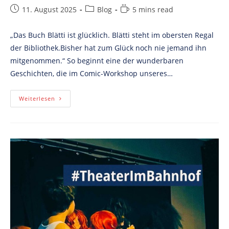
Post
Post
Reading
11. August 2025
Blog
5 mins read
published:
category:
time:
„Das Buch Blätti ist glücklich. Blätti steht im obersten Regal
der Bibliothek.Bisher hat zum Glück noch nie jemand ihn
mitgenommen.“ So beginnt eine der wunderbaren
Geschichten, die im Comic-Workshop unseres…
Vom
Weiterlesen
Buch
Zum
Beat
–
Zwei
Wochen
Action
Im
Verstehbahnhof