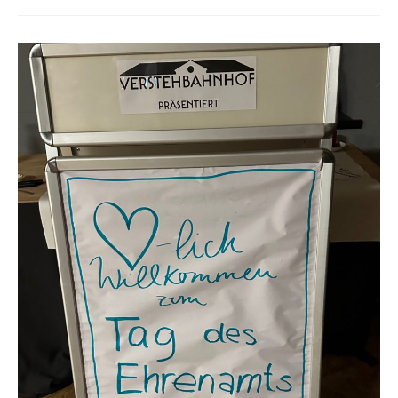
–
Und
Wir
Sagen:
Was
Für
Ein
Schönes
Fest