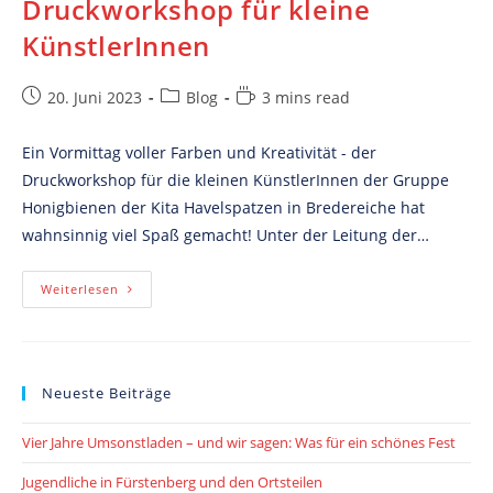
Druckworkshop für kleine
KünstlerInnen
Post
Post
Reading
20. Juni 2023
Blog
3 mins read
published:
category:
time:
Ein Vormittag voller Farben und Kreativität - der
Druckworkshop für die kleinen KünstlerInnen der Gruppe
Honigbienen der Kita Havelspatzen in Bredereiche hat
wahnsinnig viel Spaß gemacht! Unter der Leitung der…
Druckworkshop
Weiterlesen
Für
Kleine
KünstlerInnen
Neueste Beiträge
Vier Jahre Umsonstladen – und wir sagen: Was für ein schönes Fest
Jugendliche in Fürstenberg und den Ortsteilen