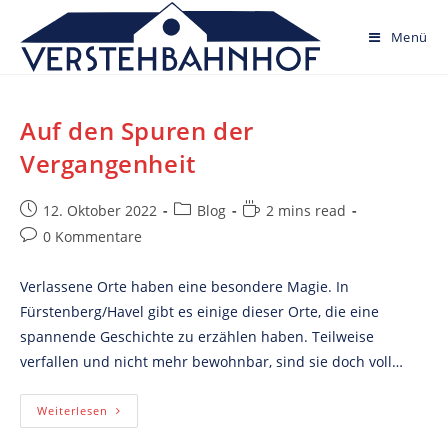
Skip
to
Menü
content
Auf den Spuren der
Vergangenheit
Post
Post
Reading
12. Oktober 2022
Blog
2 mins read
published:
category:
time:
Post
0 Kommentare
comments:
Verlassene Orte haben eine besondere Magie. In
Fürstenberg/Havel gibt es einige dieser Orte, die eine
spannende Geschichte zu erzählen haben. Teilweise
verfallen und nicht mehr bewohnbar, sind sie doch voll…
Auf
Weiterlesen
Den
Spuren