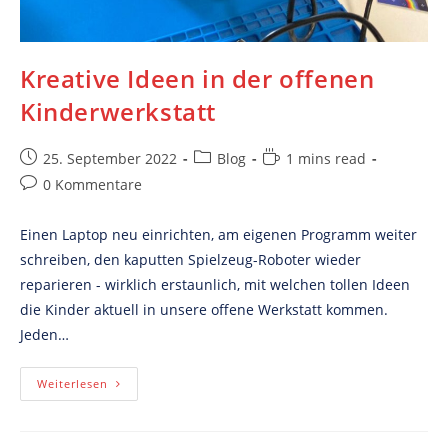
Kreative Ideen in der offenen
Kinderwerkstatt
Post
Post
Reading
25. September 2022
Blog
1 mins read
published:
category:
time:
Post
0 Kommentare
comments:
Einen Laptop neu einrichten, am eigenen Programm weiter
schreiben, den kaputten Spielzeug-Roboter wieder
reparieren - wirklich erstaunlich, mit welchen tollen Ideen
die Kinder aktuell in unsere offene Werkstatt kommen.
Jeden…
Kreative
Weiterlesen
Ideen
In
Der
Offenen