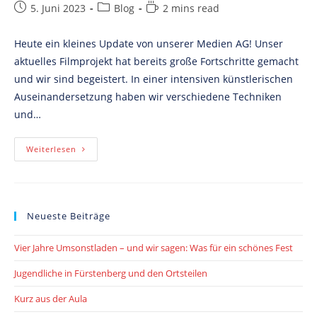
Post
Post
Reading
5. Juni 2023
Blog
2 mins read
published:
category:
time:
Heute ein kleines Update von unserer Medien AG! Unser
aktuelles Filmprojekt hat bereits große Fortschritte gemacht
und wir sind begeistert. In einer intensiven künstlerischen
Auseinandersetzung haben wir verschiedene Techniken
und…
Sagenhaftes
Weiterlesen
Stop
Motion
–
Einblick
In
Unser
Neueste Beiträge
Filmprojekt
Vier Jahre Umsonstladen – und wir sagen: Was für ein schönes Fest
Jugendliche in Fürstenberg und den Ortsteilen
Kurz aus der Aula